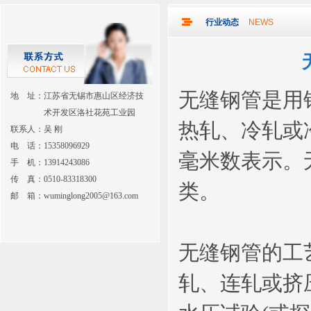
行业动态
NEWS
无缝钢管是用
地 址：江苏省无锡市惠山区经济技
术开发区洛社花苑工业园
热轧、冷轧或
联系人：吴 刚
电 话：15358096929
毫米数表示。
手 机：13914243086
传 真：0510-83318300
类。
邮 箱：wuminglong2005@163.com
无缝钢管的工
轧、连轧或挤